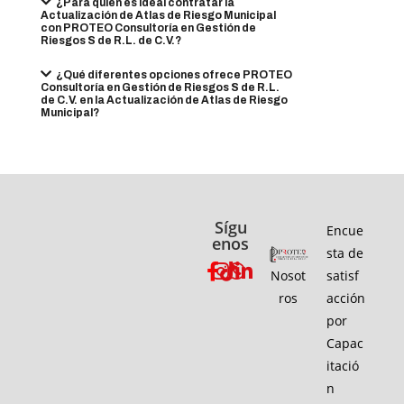
¿Para quién es ideal contratar la
Actualización de Atlas de Riesgo Municipal
con PROTEO Consultoría en Gestión de
Riesgos S de R.L. de C.V.?
¿Qué diferentes opciones ofrece PROTEO
Consultoría en Gestión de Riesgos S de R.L.
de C.V. en la Actualización de Atlas de Riesgo
Municipal?
Sígu
Encue
enos
sta de
Nosot
satisf
ros
acción
por
Capac
itació
n