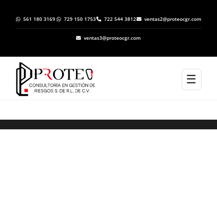
561 180 3169
729 150 1753
722 544 3812
ventas2@proteocgr.com
ventas3@proteocgr.com
☰
ELABORACION DE ATLAS DE RIESGO EN
TATAHUICAPAN DE JUÁREZ