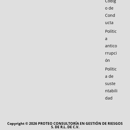
Códig
o de
Cond
ucta
Polític
a
antico
rrupci
ón
Polític
a de
suste
ntabili
dad
Copyright © 2026 PROTEO CONSULTORÍA EN GESTIÓN DE RIESGOS
S. DE R.L. DE C.V.