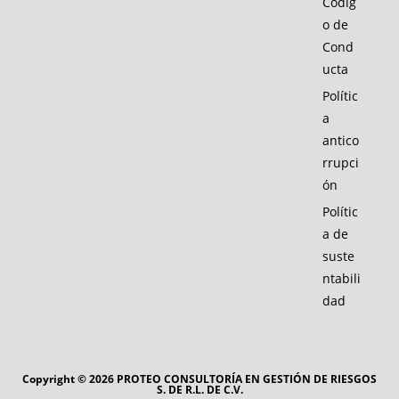
Códig
o de
Cond
ucta
Polític
a
antico
rrupci
ón
Polític
a de
suste
ntabili
dad
Copyright © 2026 PROTEO CONSULTORÍA EN GESTIÓN DE RIESGOS
S. DE R.L. DE C.V.