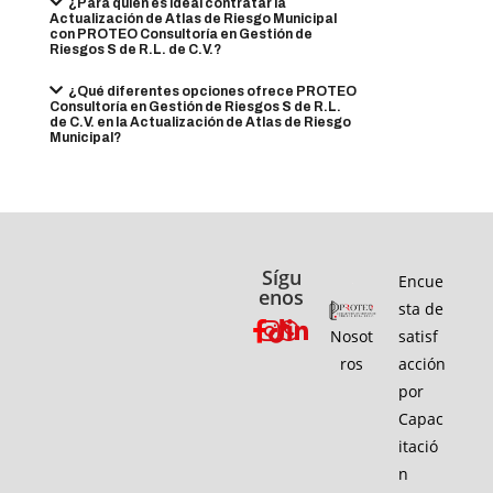
¿Para quién es ideal contratar la
Actualización de Atlas de Riesgo Municipal
con PROTEO Consultoría en Gestión de
Riesgos S de R.L. de C.V.?
¿Qué diferentes opciones ofrece PROTEO
Consultoría en Gestión de Riesgos S de R.L.
de C.V. en la Actualización de Atlas de Riesgo
Municipal?
Sígu
Encue
enos
sta de
Nosot
satisf
ros
acción
por
Capac
itació
n