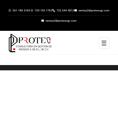
561 180 3169
729 150 1753
722 544 3812
ventas2@proteocgr.com
ventas3@proteocgr.com
☰
ELABORACION DE ATLAS DE RIESGO EN SAN
MARTÍN DE BOLAÑOS