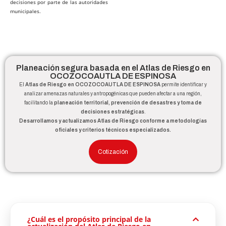
decisiones por parte de las autoridades
municipales.
Planeación segura basada en el Atlas de Riesgo en
OCOZOCOAUTLA DE ESPINOSA
El
Atlas de Riesgo en OCOZOCOAUTLA DE ESPINOSA
permite identificar y
analizar amenazas naturales y antropogénicas que pueden afectar a una región,
facilitando la
planeación territorial, prevención de desastres y toma de
decisiones estratégicas
.
Desarrollamos y actualizamos Atlas de Riesgo conforme a metodologías
oficiales y criterios técnicos especializados.
Cotización
¿Cuál es el propósito principal de la