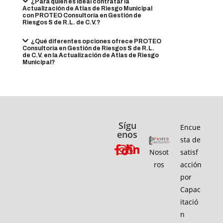
¿Para quién es ideal contratar la
Actualización de Atlas de Riesgo Municipal
con PROTEO Consultoría en Gestión de
Riesgos S de R.L. de C.V.?
¿Qué diferentes opciones ofrece PROTEO
Consultoría en Gestión de Riesgos S de R.L.
de C.V. en la Actualización de Atlas de Riesgo
Municipal?
Sígu
Encue
enos
sta de
Nosot
satisf
ros
acción
por
Capac
itació
n