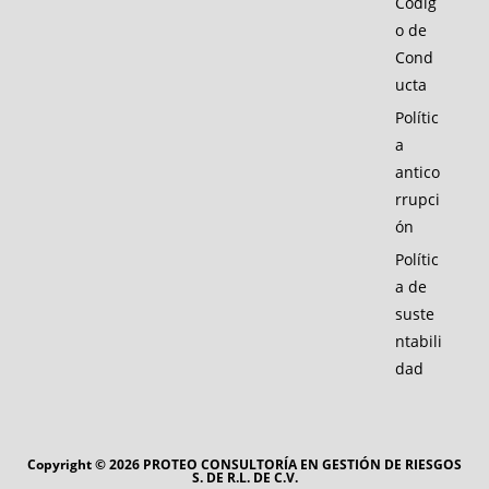
Códig
o de
Cond
ucta
Polític
a
antico
rrupci
ón
Polític
a de
suste
ntabili
dad
Copyright © 2026 PROTEO CONSULTORÍA EN GESTIÓN DE RIESGOS
S. DE R.L. DE C.V.