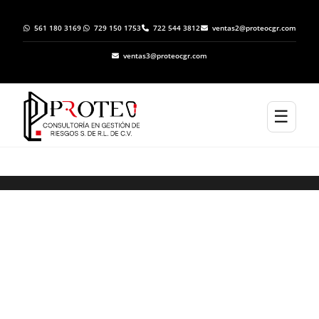
561 180 3169
729 150 1753
722 544 3812
ventas2@proteocgr.com
ventas3@proteocgr.com
☰
ELABORACION DE ATLAS DE RIESGO EN
OCOZOCOAUTLA DE ESPINOSA