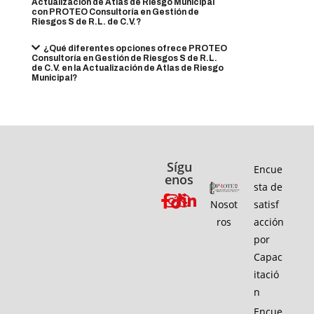
Actualización de Atlas de Riesgo Municipal
con PROTEO Consultoría en Gestión de
Riesgos S de R.L. de C.V.?
¿Qué diferentes opciones ofrece PROTEO
Consultoría en Gestión de Riesgos S de R.L.
de C.V. en la Actualización de Atlas de Riesgo
Municipal?
Sígu
Encue
enos
sta de
Nosot
satisf
ros
acción
por
Capac
itació
n
Encue