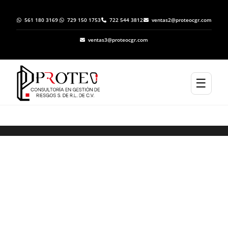
561 180 3169
729 150 1753
722 544 3812
ventas2@proteocgr.com
ventas3@proteocgr.com
☰
ELABORACION DE ATLAS DE RIESGO EN
NOPALA DE VILLAGRÁN