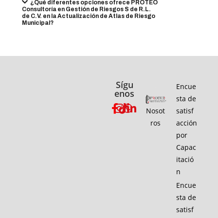
¿Qué diferentes opciones ofrece PROTEO
Consultoría en Gestión de Riesgos S de R.L.
de C.V. en la Actualización de Atlas de Riesgo
Municipal?
Sígu
Encue
enos
sta de
Nosot
satisf
ros
acción
por
Capac
itació
n
Encue
sta de
satisf