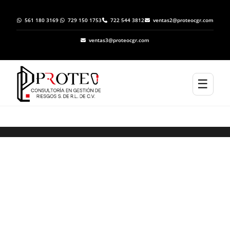
561 180 3169
729 150 1753
722 544 3812
ventas2@proteocgr.com
ventas3@proteocgr.com
☰
ELABORACION DE ATLAS DE RIESGO EN
LOLOTLA