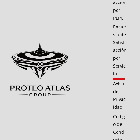
acción
por
PEPC
Encue
sta de
Satisf
acción
por
Servic
io
Aviso
de
Privac
idad
Códig
o de
Cond
ucta