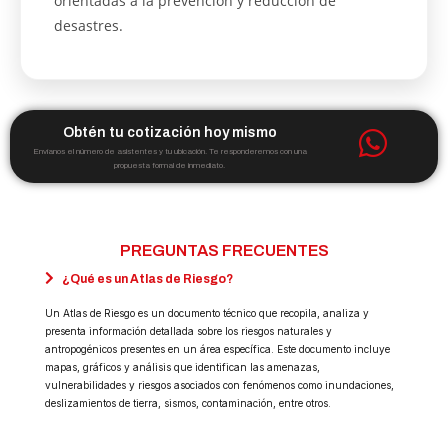
orientadas a la prevención y reducción de
desastres.
Obtén tu cotización hoy mismo
Envíanos el número de asistentes y tu ubicación. Te responderemos con una
propuesta formal de inmediato.
PREGUNTAS FRECUENTES
¿Qué es un Atlas de Riesgo?
Un Atlas de Riesgo es un documento técnico que recopila, analiza y
presenta información detallada sobre los riesgos naturales y
antropogénicos presentes en un área específica. Este documento incluye
mapas, gráficos y análisis que identifican las amenazas,
vulnerabilidades y riesgos asociados con fenómenos como inundaciones,
deslizamientos de tierra, sismos, contaminación, entre otros.