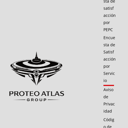
sta de
satisf
acción
por
PEPC
Encue
sta de
Satisf
acción
por
Servic
io
Aviso
de
Privac
idad
Códig
o de