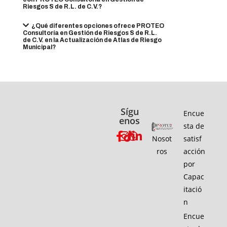
Riesgos S de R.L. de C.V.?
¿Qué diferentes opciones ofrece PROTEO
Consultoría en Gestión de Riesgos S de R.L.
de C.V. en la Actualización de Atlas de Riesgo
Municipal?
Sígu
Encue
enos
sta de
Nosot
satisf
ros
acción
por
Capac
itació
n
Encue