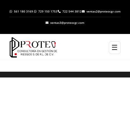
561 180 3169
729 150 1753
722 544 3812
ventas2@proteocgr.com
ventas3@proteocgr.com
☰
ELABORACION DE ATLAS DE RIESGO EN
EDUARDO NERI