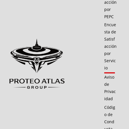
acción
por
PEPC
Encue
sta de
Satisf
acción
por
Servic
io
Aviso
de
Privac
idad
Códig
o de
Cond
ucta