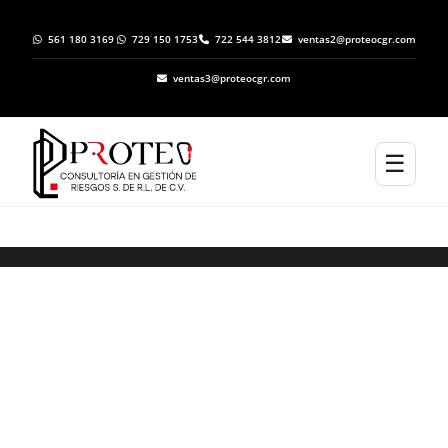
561 180 3169
729 150 1753
722 544 3812
ventas2@proteocgr.com
ventas3@proteocgr.com
☰
ELABORACION DE ATLAS DE RIESGO EN
CHOCHOLÁ