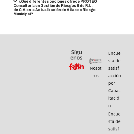
¿Qué diferentes opciones ofrece PROTEO
Consultoría en Gestión de Riesgos S de R.L.
de C.V. en la Actualización de Atlas de Riesgo
Municipal?
Sígu
Encue
enos
sta de
Nosot
satisf
ros
acción
por
Capac
itació
n
Encue
sta de
satisf