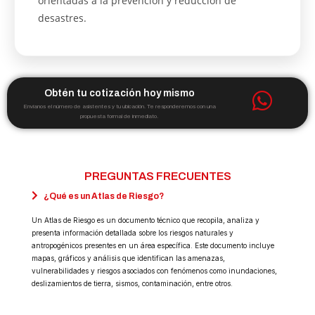
orientadas a la prevención y reducción de
desastres.
Obtén tu cotización hoy mismo
Envíanos el número de asistentes y tu ubicación. Te responderemos con una
propuesta formal de inmediato.
PREGUNTAS FRECUENTES
¿Qué es un Atlas de Riesgo?
Un Atlas de Riesgo es un documento técnico que recopila, analiza y
presenta información detallada sobre los riesgos naturales y
antropogénicos presentes en un área específica. Este documento incluye
mapas, gráficos y análisis que identifican las amenazas,
vulnerabilidades y riesgos asociados con fenómenos como inundaciones,
deslizamientos de tierra, sismos, contaminación, entre otros.