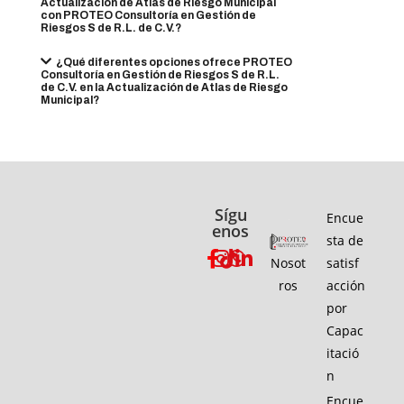
Actualización de Atlas de Riesgo Municipal
con PROTEO Consultoría en Gestión de
Riesgos S de R.L. de C.V.?
¿Qué diferentes opciones ofrece PROTEO
Consultoría en Gestión de Riesgos S de R.L.
de C.V. en la Actualización de Atlas de Riesgo
Municipal?
Sígu
Encue
enos
sta de
Nosot
satisf
ros
acción
por
Capac
itació
n
Encue