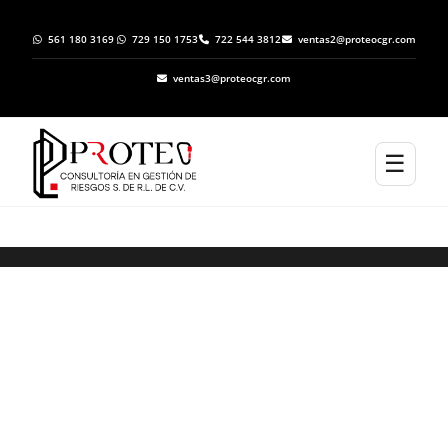
561 180 3169
729 150 1753
722 544 3812
ventas2@proteocgr.com
ventas3@proteocgr.com
☰
ELABORACION DE ATLAS DE RIESGO EN
CHICXULUB PUEBLO