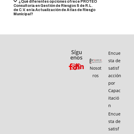
¿Qué diferentes opciones ofrece PROTEO
Consultoría en Gestión de Riesgos S de R.L.
de C.V. en la Actualización de Atlas de Riesgo
Municipal?
Sígu
Encue
enos
sta de
Nosot
satisf
ros
acción
por
Capac
itació
n
Encue
sta de
satisf