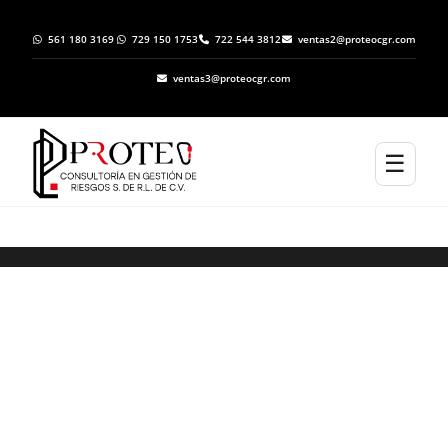
561 180 3169
729 150 1753
722 544 3812
ventas2@proteocgr.com
ventas3@proteocgr.com
☰
ELABORACION DE ATLAS DE RIESGO EN
CARDONAL