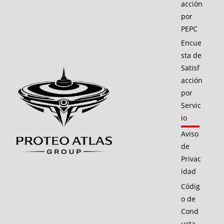
acción
por
PEPC
Encue
sta de
Satisf
acción
por
Servic
io
Aviso
de
Privac
idad
Códig
o de
Cond
ucta