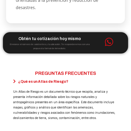
orientadas a la prevención y reducción de
desastres.
Obtén tu cotización hoy mismo
Envíanos el número de asistentes y tu ubicación. Te responderemos con una
propuesta formal de inmediato.
PREGUNTAS FRECUENTES
¿Qué es un Atlas de Riesgo?
Un Atlas de Riesgo es un documento técnico que recopila, analiza y
presenta información detallada sobre los riesgos naturales y
antropogénicos presentes en un área específica. Este documento incluye
mapas, gráficos y análisis que identifican las amenazas,
vulnerabilidades y riesgos asociados con fenómenos como inundaciones,
deslizamientos de tierra, sismos, contaminación, entre otros.