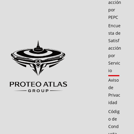
acción
por
PEPC
Encue
sta de
Satisf
acción
por
Servic
io
Aviso
de
Privac
idad
Códig
o de
Cond
ucta