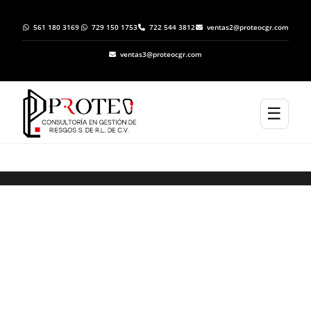
561 180 3169
729 150 1753
722 544 3812
ventas2@proteocgr.com
ventas3@proteocgr.com
☰
ELABORACION DE ATLAS DE RIESGO EN
ATLAPEXCO