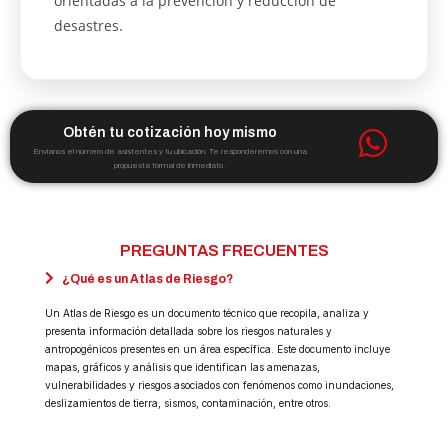
orientadas a la prevención y reducción de
desastres.
Obtén tu cotización hoy mismo
Envíanos el número de asistentes y tu ubicación. Te responderemos con una
propuesta formal de inmediato.
PREGUNTAS FRECUENTES
¿Qué es un Atlas de Riesgo?
Un Atlas de Riesgo es un documento técnico que recopila, analiza y
presenta información detallada sobre los riesgos naturales y
antropogénicos presentes en un área específica. Este documento incluye
mapas, gráficos y análisis que identifican las amenazas,
vulnerabilidades y riesgos asociados con fenómenos como inundaciones,
deslizamientos de tierra, sismos, contaminación, entre otros.