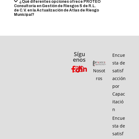
¿Qué diferentes opciones ofrece PROTEO
Consultoría en Gestión de Riesgos S de R.L.
de C.V. en la Actualización de Atlas de Riesgo
Municipal?
Sígu
Encue
enos
sta de
Nosot
satisf
ros
acción
por
Capac
itació
n
Encue
sta de
satisf