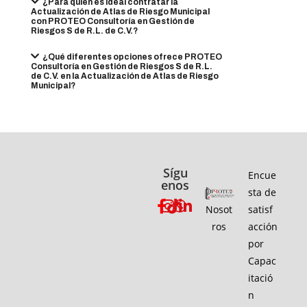
¿Para quién es ideal contratar la
Actualización de Atlas de Riesgo Municipal
con PROTEO Consultoría en Gestión de
Riesgos S de R.L. de C.V.?
¿Qué diferentes opciones ofrece PROTEO
Consultoría en Gestión de Riesgos S de R.L.
de C.V. en la Actualización de Atlas de Riesgo
Municipal?
Sígu
Encue
enos
sta de
Nosot
satisf
ros
acción
por
Capac
itació
n