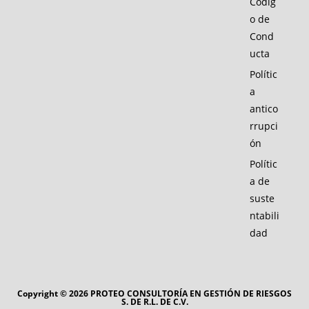
Códig
o de
Cond
ucta
Polític
a
antico
rrupci
ón
Polític
a de
suste
ntabili
dad
Copyright © 2026 PROTEO CONSULTORÍA EN GESTIÓN DE RIESGOS
S. DE R.L. DE C.V.