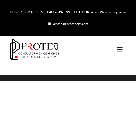
561 180 3169
729 150 1753
722 544 3812
ventas2@proteocgr.com
ventas3@proteocgr.com
☰
ELABORACION DE ATLAS DE RIESGO EN
AHUALULCO DE MERCADO