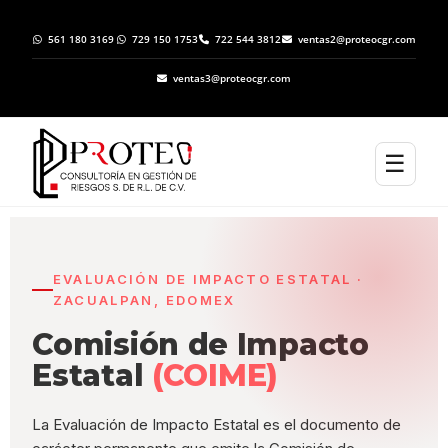
561 180 3169
729 150 1753
722 544 3812
ventas2@proteocgr.com
ventas3@proteocgr.com
☰
EVALUACIÓN DE IMPACTO ESTATAL ·
ZACUALPAN, EDOMEX
Comisión de Impacto
Estatal
(COIME)
La Evaluación de Impacto Estatal es el documento de