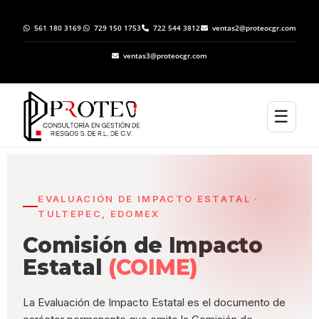
561 180 3169
729 150 1753
722 544 3812
ventas2@proteocgr.com
ventas3@proteocgr.com
☰
EVALUACIÓN DE IMPACTO ESTATAL ·
TULTEPEC, EDOMEX
Comisión de Impacto
Estatal
(COIME)
La Evaluación de Impacto Estatal es el documento de