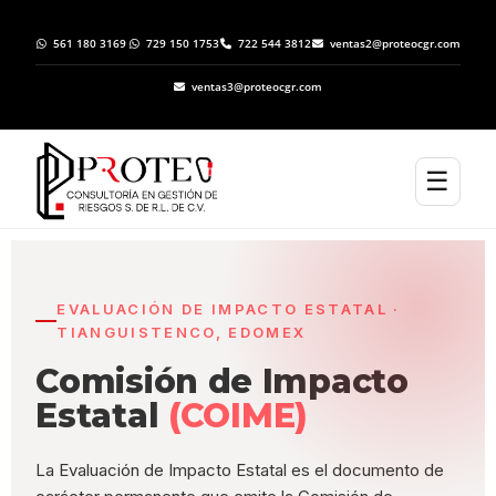
561 180 3169
729 150 1753
722 544 3812
ventas2@proteocgr.com
ventas3@proteocgr.com
☰
EVALUACIÓN DE IMPACTO ESTATAL ·
TIANGUISTENCO, EDOMEX
Comisión de Impacto
Estatal
(COIME)
La Evaluación de Impacto Estatal es el documento de