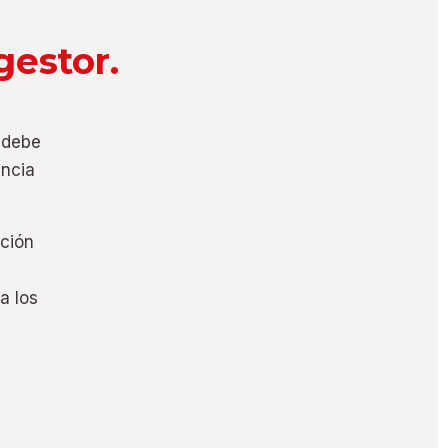
gestor.
e
 debe
encia
ación
a los