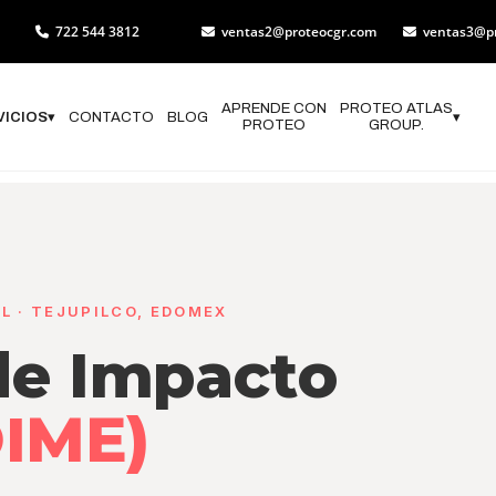
722 544 3812
ventas2@proteocgr.com
ventas3@p
APRENDE CON
PROTEO ATLAS
VICIOS
▾
CONTACTO
BLOG
▾
PROTEO
GROUP.
L · TEJUPILCO, EDOMEX
de Impacto
OIME)