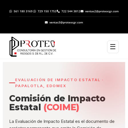
561 180 3169
729 150 1753
722 544 3812
ventas2@proteocgr.com
ventas3@proteocgr.com
☰
EVALUACIÓN DE IMPACTO ESTATAL ·
PAPALOTLA, EDOMEX
Comisión de Impacto
Estatal
(COIME)
La Evaluación de Impacto Estatal es el documento de