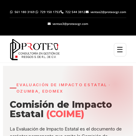
561 180 3169
729 150 1753
722 544 3812
ventas2@proteocgr.com
ventas3@proteocgr.com
☰
EVALUACIÓN DE IMPACTO ESTATAL ·
OZUMBA, EDOMEX
Comisión de Impacto
Estatal
(COIME)
La Evaluación de Impacto Estatal es el documento de