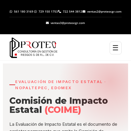
561 180 3169
729 150 1753
722 544 3812
ventas2@proteocgr.com
ventas3@proteocgr.com
☰
EVALUACIÓN DE IMPACTO ESTATAL ·
NOPALTEPEC, EDOMEX
Comisión de Impacto
Estatal
(COIME)
La Evaluación de Impacto Estatal es el documento de