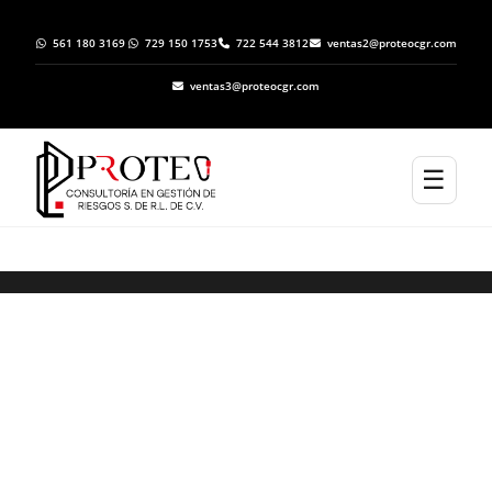
561 180 3169
729 150 1753
722 544 3812
ventas2@proteocgr.com
ventas3@proteocgr.com
☰
Trámite de Inicio de Operaciones ante
Protección Civil en Xonacatlán