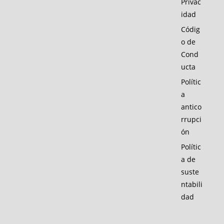
Privac
idad
Códig
o de
Cond
ucta
Polític
a
antico
rrupci
ón
Polític
a de
suste
ntabili
dad