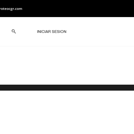
roteocgr.com
INICIAR SESION
ciones ante
o