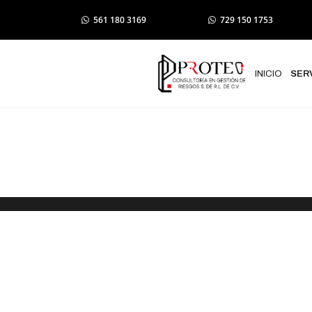
561 180 3169
729 150 1753
INICIO
SER
Trámite de I
Protección Ci