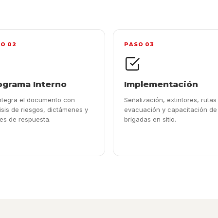
O 02
PASO 03
ograma Interno
Implementación
ntegra el documento con
Señalización, extintores, rutas
isis de riesgos, dictámenes y
evacuación y capacitación de
es de respuesta.
brigadas en sitio.