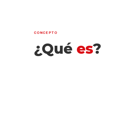
CONCEPTO
¿Qué
es
?