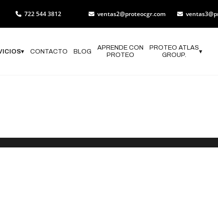
722 544 3812
ventas2@proteocgr.com
ventas3@p
APRENDE CON
PROTEO ATLAS
VICIOS
▾
CONTACTO
BLOG
▾
PROTEO
GROUP.
nicio de Opera
vil en Xalatlac