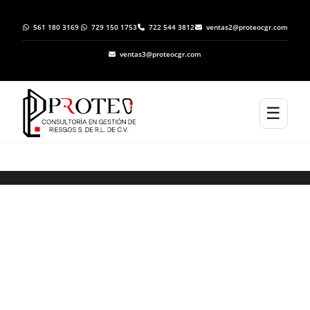
561 180 3169
729 150 1753
722 544 3812
ventas2@proteocgr.com
ventas3@proteocgr.com
☰
Trámite de Inicio de Operaciones ante
Protección Civil en Tlalnepantla de Baz