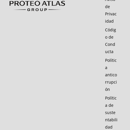
de
Privac
idad
Códig
o de
Cond
ucta
Polític
a
antico
rrupci
ón
Polític
a de
suste
ntabili
dad