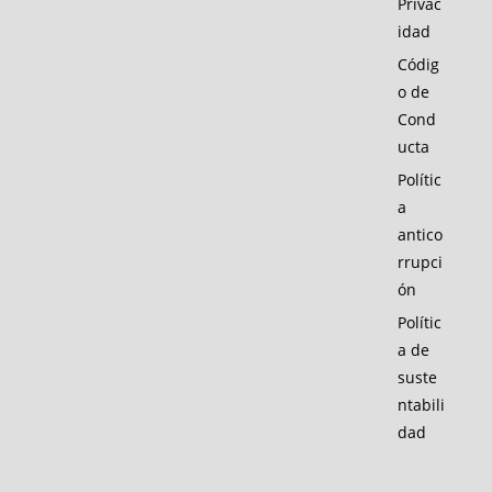
Privac
idad
Códig
o de
Cond
ucta
Polític
a
antico
rrupci
ón
Polític
a de
suste
ntabili
dad