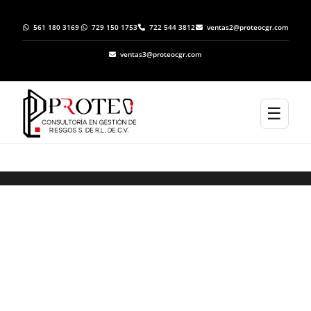
561 180 3169
729 150 1753
722 544 3812
ventas2@proteocgr.com
ventas3@proteocgr.com
☰
Trámite de Inicio de Operaciones ante
Protección Civil en Tlalmanalco