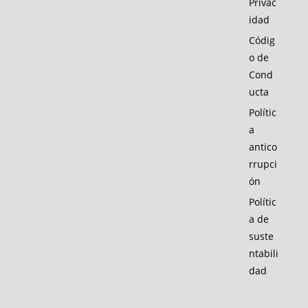
Privac
idad
Códig
o de
Cond
ucta
Polític
a
antico
rrupci
ón
Polític
a de
suste
ntabili
dad