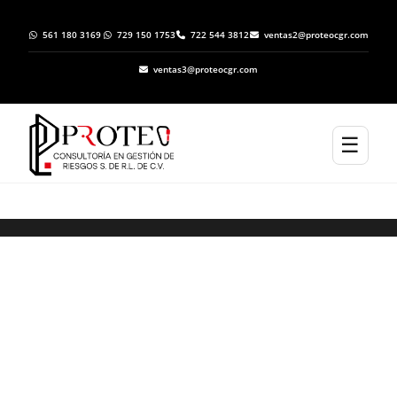
561 180 3169
729 150 1753
722 544 3812
ventas2@proteocgr.com
ventas3@proteocgr.com
☰
Trámite de Inicio de Operaciones ante
Protección Civil en Texcaltitlán