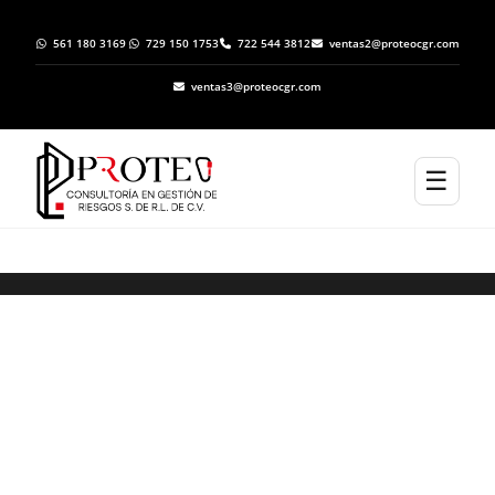
561 180 3169
729 150 1753
722 544 3812
ventas2@proteocgr.com
ventas3@proteocgr.com
☰
Trámite de Inicio de Operaciones ante
Protección Civil en Tenancingo