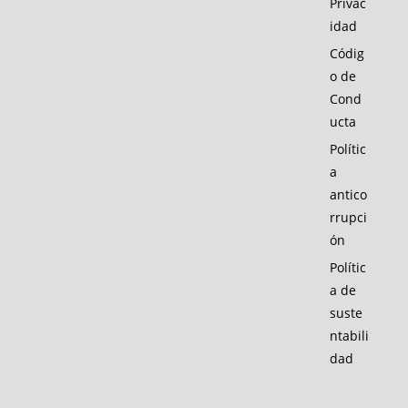
Privac
idad
Códig
o de
Cond
ucta
Polític
a
antico
rrupci
ón
Polític
a de
suste
ntabili
dad