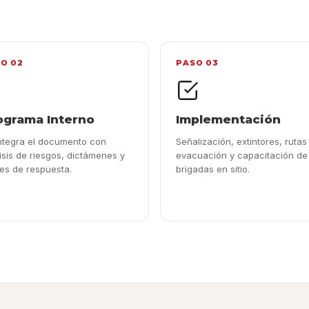
O 02
PASO 03
ograma Interno
Implementación
ntegra el documento con
Señalización, extintores, rutas
isis de riesgos, dictámenes y
evacuación y capacitación de
es de respuesta.
brigadas en sitio.