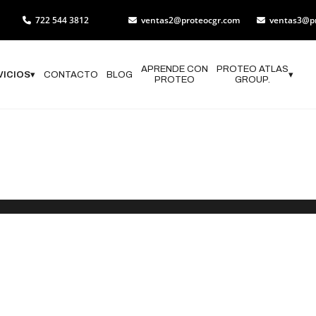
722 544 3812
ventas2@proteocgr.com
ventas3@p
APRENDE CON
PROTEO ATLAS
VICIOS
▾
CONTACTO
BLOG
▾
PROTEO
GROUP.
nicio de Opera
vil en Luviano