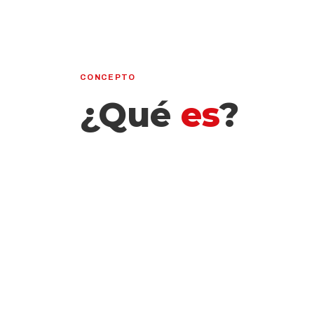
CONCEPTO
¿Qué
es
?