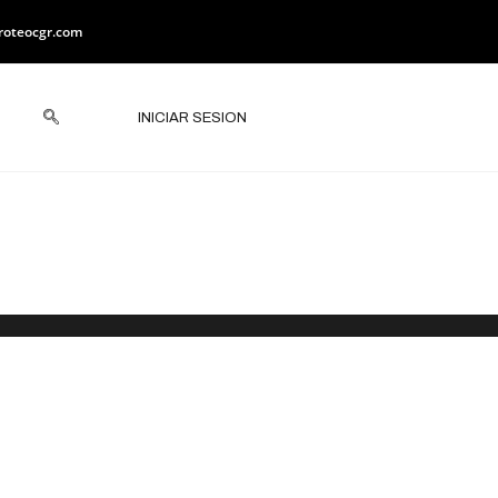
roteocgr.com
INICIAR SESION
ciones ante
s