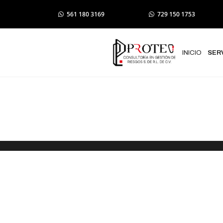
561 180 3169
729 150 1753
INICIO
SER
Trámite de I
Protección Ci