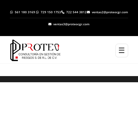
561 180 3169
729 150 1753
722 544 3812
ventas2@proteocgr.com
ventas3@proteocgr.com
☰
Trámite de Inicio de Operaciones ante
Protección Civil en Jaltenco