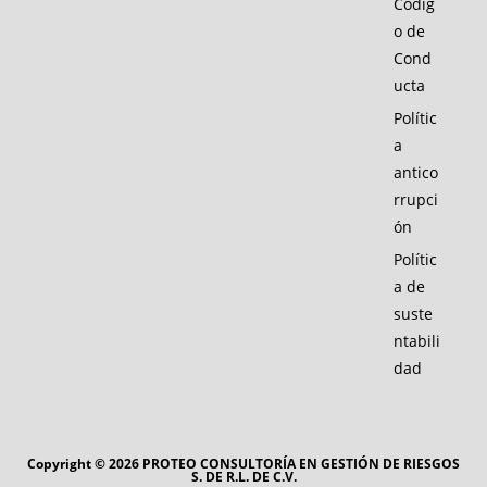
Códig
o de
Cond
ucta
Polític
a
antico
rrupci
ón
Polític
a de
suste
ntabili
dad
Copyright © 2026 PROTEO CONSULTORÍA EN GESTIÓN DE RIESGOS
S. DE R.L. DE C.V.