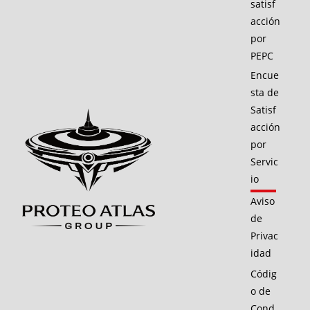
satisf
acción
por
PEPC
Encue
sta de
Satisf
acción
por
Servic
io
Aviso
de
Privac
idad
Códig
o de
Cond