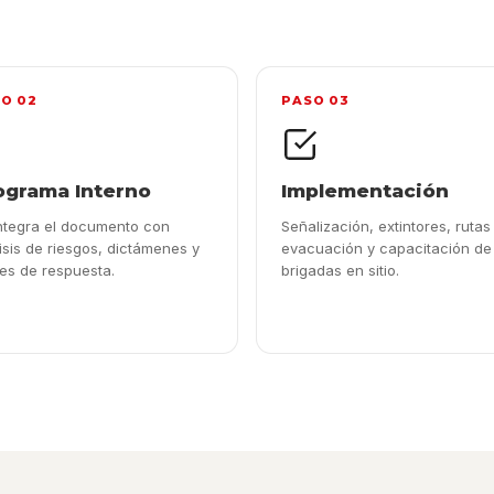
O 02
PASO 03
ograma Interno
Implementación
ntegra el documento con
Señalización, extintores, rutas
isis de riesgos, dictámenes y
evacuación y capacitación de
es de respuesta.
brigadas en sitio.