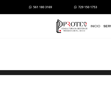
561 180 3169
729 150 1753
INICIO
SER
Trámite de I
Protección C