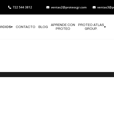
722 544 3812
ventas2@proteocgr.com
ventas3@p
APRENDE CON
PROTEO ATLAS
VICIOS
▾
CONTACTO
BLOG
▾
PROTEO
GROUP.
nicio de Opera
ivil en Ameca