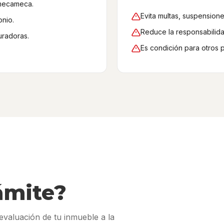
Amecameca.
Evita multas, suspensione
onio.
Reduce la responsabilidad
uradoras.
Es condición para otros
ámite?
valuación de tu inmueble a la