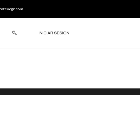
roteocgr.com
INICIAR SESION
ciones ante
meca