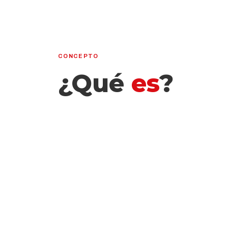
CONCEPTO
¿Qué
es
?