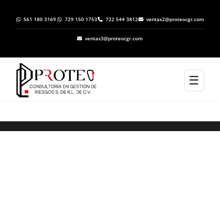
561 180 3169
729 150 1753
722 544 3812
ventas2@proteocgr.com
ventas3@proteocgr.com
☰
Trámite de Inicio de Operaciones ante
Protección Civil en Aculco