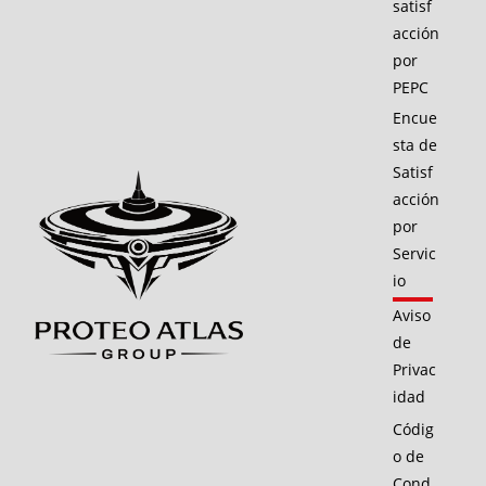
satisf
acción
por
PEPC
Encue
sta de
Satisf
acción
por
Servic
io
Aviso
de
Privac
idad
Códig
o de
Cond