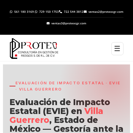
561 180 3169
729 150 1753
722 544 3812
ventas2@proteocgr.com
ventas3@proteocgr.com
☰
EVALUACIÓN DE IMPACTO ESTATAL · EVIE
· VILLA GUERRERO
Evaluación de Impacto
Estatal (EVIE) en
Villa
Guerrero
, Estado de
México — Gestoría ante la