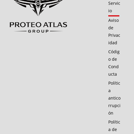
Servic
io
Aviso
de
Privac
idad
Códig
o de
Cond
ucta
Polític
a
antico
rrupci
ón
Polític
a de