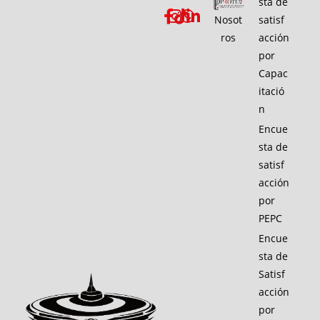
sta de
Nosot
satisf
ros
acción
por
Capac
itació
n
Encue
sta de
satisf
acción
por
PEPC
Encue
sta de
Satisf
acción
por