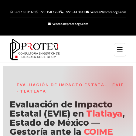
561 180 3169
729 150 1753
722 544 3812
ventas2@proteocgr.com
ventas3@proteocgr.com
☰
EVALUACIÓN DE IMPACTO ESTATAL · EVIE
· TLATLAYA
Evaluación de Impacto
Estatal (EVIE) en
Tlatlaya
,
Estado de México —
Gestoría ante la
COIME