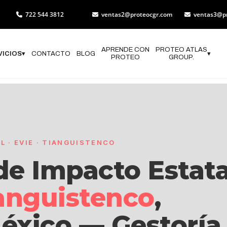
722 544 3812
ventas2@proteocgr.com
ventas3@p
APRENDE CON
PROTEO ATLAS
VICIOS
▾
CONTACTO
BLOG
▾
PROTEO
GROUP.
 · EVIE · TIANGUISTENCO
de Impacto Estata
anguistenco
,
éxico — Gestoría